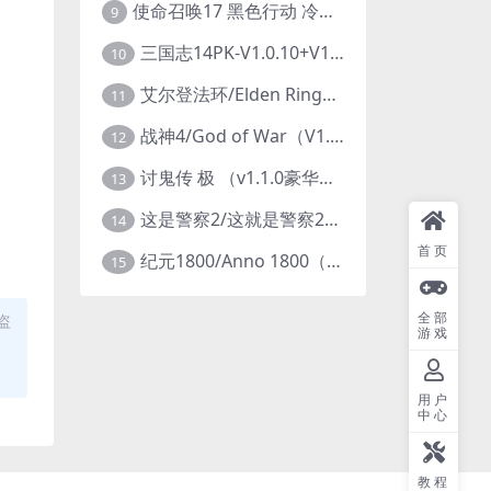
使命召唤17 黑色行动 冷战V1.34 全DLC 官方中文版COD17
9
三国志14PK-V1.0.10+V1.0.25-威力加强豪华版（武将面容套装-全DLC+季票+特典+中文语音+编辑修改器）
10
艾尔登法环/Elden Ring（更新v1.14 ）
11
战神4/God of War（V1.0.13-斗战狂神-奎爷的裁决+全DLC）
12
讨鬼传 极 （v1.1.0豪华版）
13
这是警察2/这就是警察2/This is Police
14
首页
纪元1800/Anno 1800（豪华版全DLCv9.2.972600）
15
全部
盗
游戏
用户
中心
教程