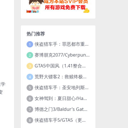
热门推荐
侠盗猎车手：罪恶都市重制版/Grand Theft Auto: Vice City – The Definitive Edition
1
赛博朋克2077/Cyberpunk 2077（更新v2.20全DLC）
2
GTA5中国风（1.41整合版1300辆真车+183位美女与英雄+200%存档）
3
荒野大镖客2：救赎终极版/大表哥2/Red Dead Redemption 2: Ultimate Edition（更新v1491.50终极版）
4
在学
侠盗猎车手：圣安地列斯重制版/Grand Theft Auto: San Andreas – The Definitive Edition（更新v1.113.49697469）
5
变
女神驾到：夏日甜心/Happy Together（模拟器版-升级豪华终极珍藏版+全DLC）
6
博德之门3/Baldur’s Gate 3（更新v4.1.1.7209685）
7
侠盗猎车手5/GTA5（更新v1.70纯净版-内置修改器+通关存档）
8