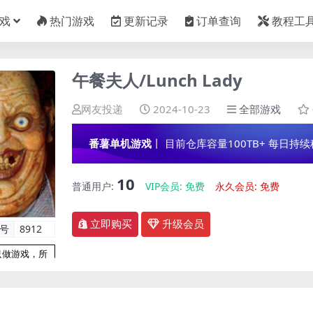
戏
热门游戏
更新记录
订单查询
教程工
午餐夫人/Lunch Lady
网友投递
2024-10-23
全部游戏
番薯单机游戏
丨 目前仓库容量100TB+ 每日持续稳定
10
普通用户:
VIP会员:
免费
永久会员:
免费
立即购买
升级会员
编号
8912
只做游戏，所