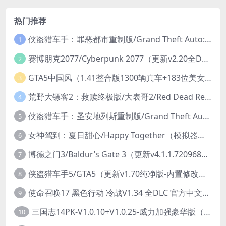
热门推荐
侠盗猎车手：罪恶都市重制版/Grand Theft Auto: Vice City – The Definitive Edition
1
赛博朋克2077/Cyberpunk 2077（更新v2.20全DLC）
2
GTA5中国风（1.41整合版1300辆真车+183位美女与英雄+200%存档）
3
荒野大镖客2：救赎终极版/大表哥2/Red Dead Redemption 2: Ultimate Edition（更新v1491.50终极版）
4
侠盗猎车手：圣安地列斯重制版/Grand Theft Auto: San Andreas – The Definitive Edition（更新v1.113.49697469）
5
女神驾到：夏日甜心/Happy Together（模拟器版-升级豪华终极珍藏版+全DLC）
6
博德之门3/Baldur’s Gate 3（更新v4.1.1.7209685）
7
侠盗猎车手5/GTA5（更新v1.70纯净版-内置修改器+通关存档）
8
使命召唤17 黑色行动 冷战V1.34 全DLC 官方中文版COD17
9
三国志14PK-V1.0.10+V1.0.25-威力加强豪华版（武将面容套装-全DLC+季票+特典+中文语音+编辑修改器）
10