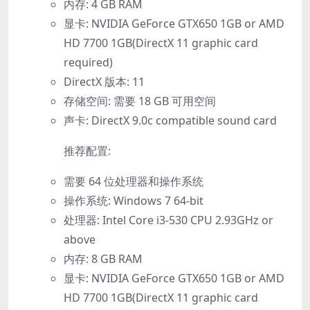
内存: 4 GB RAM
显卡: NVIDIA GeForce GTX650 1GB or AMD
HD 7700 1GB(DirectX 11 graphic card
required)
DirectX 版本: 11
存储空间: 需要 18 GB 可用空间
声卡: DirectX 9.0c compatible sound card
推荐配置:
需要 64 位处理器和操作系统
操作系统: Windows 7 64-bit
处理器: Intel Core i3-530 CPU 2.93GHz or
above
内存: 8 GB RAM
显卡: NVIDIA GeForce GTX650 1GB or AMD
HD 7700 1GB(DirectX 11 graphic card