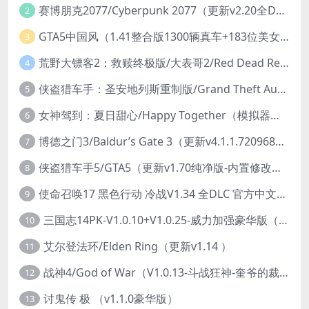
赛博朋克2077/Cyberpunk 2077（更新v2.20全DLC）
2
GTA5中国风（1.41整合版1300辆真车+183位美女与英雄+200%存档）
3
荒野大镖客2：救赎终极版/大表哥2/Red Dead Redemption 2: Ultimate Edition（更新v1491.50终极版）
4
侠盗猎车手：圣安地列斯重制版/Grand Theft Auto: San Andreas – The Definitive Edition（更新v1.113.49697469）
5
女神驾到：夏日甜心/Happy Together（模拟器版-升级豪华终极珍藏版+全DLC）
6
博德之门3/Baldur’s Gate 3（更新v4.1.1.7209685）
7
侠盗猎车手5/GTA5（更新v1.70纯净版-内置修改器+通关存档）
8
使命召唤17 黑色行动 冷战V1.34 全DLC 官方中文版COD17
9
三国志14PK-V1.0.10+V1.0.25-威力加强豪华版（武将面容套装-全DLC+季票+特典+中文语音+编辑修改器）
10
艾尔登法环/Elden Ring（更新v1.14 ）
11
战神4/God of War（V1.0.13-斗战狂神-奎爷的裁决+全DLC）
12
讨鬼传 极 （v1.1.0豪华版）
13