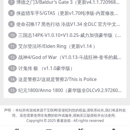
博德之门3/Baldur’s Gate 3（更新v4.1.1.7209685）
7
侠盗猎车手5/GTA5（更新v1.70纯净版-内置修改器+通关存档）
8
使命召唤17 黑色行动 冷战V1.34 全DLC 官方中文版COD17
9
三国志14PK-V1.0.10+V1.0.25-威力加强豪华版（武将面容套装-全DLC+季票+特典+中文语音+编辑修改器）
10
艾尔登法环/Elden Ring（更新v1.14 ）
11
战神4/God of War（V1.0.13-斗战狂神-奎爷的裁决+全DLC）
12
讨鬼传 极 （v1.1.0豪华版）
13
这是警察2/这就是警察2/This is Police
14
纪元1800/Anno 1800（豪华版全DLCv9.2.972600）
15
声明 ：本站所有游戏来源于互联网!若侵犯到您的权益,请联系站长,我们将及时处
理。 若您需要使用非免费的软件或服务,请购买正版授权并合法使用。
Copyright © 2025 番薯游戏 - All rights reserved