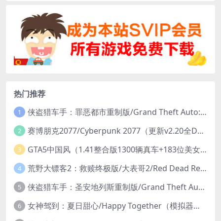
热门推荐
侠盗猎车手：罪恶都市重制版/Grand Theft Auto: Vice City – The Definitive Edition
1
赛博朋克2077/Cyberpunk 2077（更新v2.20全DLC）
2
GTA5中国风（1.41整合版1300辆真车+183位美女与英雄+200%存档）
3
荒野大镖客2：救赎终极版/大表哥2/Red Dead Redemption 2: Ultimate Edition（更新v1491.50终极版）
4
侠盗猎车手：圣安地列斯重制版/Grand Theft Auto: San Andreas – The Definitive Edition（更新v1.113.49697469）
5
女神驾到：夏日甜心/Happy Together（模拟器版-升级豪华终极珍藏版+全DLC）
6