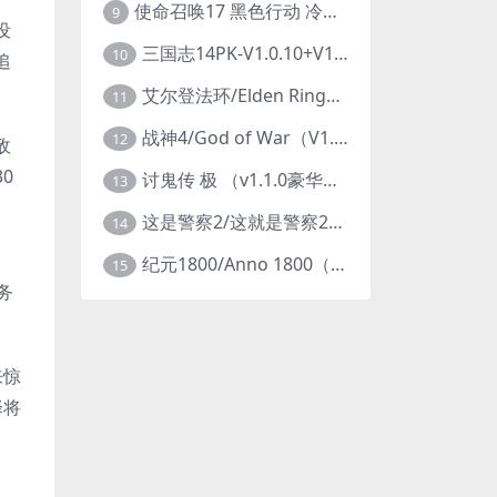
使命召唤17 黑色行动 冷战V1.34 全DLC 官方中文版COD17
9
设
三国志14PK-V1.0.10+V1.0.25-威力加强豪华版（武将面容套装-全DLC+季票+特典+中文语音+编辑修改器）
10
追
艾尔登法环/Elden Ring（更新v1.14 ）
11
战神4/God of War（V1.0.13-斗战狂神-奎爷的裁决+全DLC）
12
敌
0
讨鬼传 极 （v1.1.0豪华版）
13
这是警察2/这就是警察2/This is Police
14
纪元1800/Anno 1800（豪华版全DLCv9.2.972600）
15
务
来惊
择将