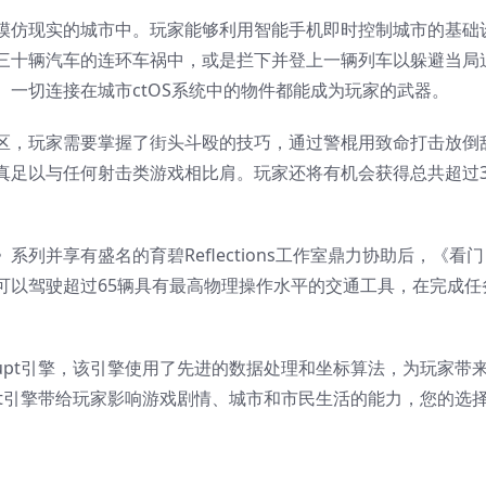
模仿现实的城市中。玩家能够利用智能手机即时控制城市的基础
三十辆汽车的连环车祸中，或是拦下并登上一辆列车以躲避当局
一切连接在城市ctOS系统中的物件都能成为玩家的武器。
区，玩家需要掌握了街头斗殴的技巧，通过警棍用致命打击放倒
真足以与任何射击类游戏相比肩。玩家还将有机会获得总共超过3
列并享有盛名的育碧Reflections工作室鼎力协助后，《看门
可以驾驶超过65辆具有最高物理操作水平的交通工具，在完成任
rupt引擎，该引擎使用了先进的数据处理和坐标算法，为玩家带
upt引擎带给玩家影响游戏剧情、城市和市民生活的能力，您的选