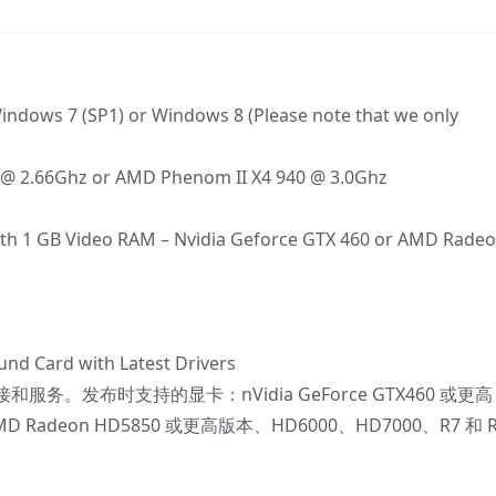
dows 7 (SP1) or Windows 8 (Please note that we only
@ 2.66Ghz or AMD Phenom II X4 940 @ 3.0Ghz
ith 1 GB Video RAM – Nvidia Geforce GTX 460 or AMD Rade
nd Card with Latest Drivers
。发布时支持的显卡：nVidia GeForce GTX460 或更
D Radeon HD5850 或更高版本、HD6000、HD7000、R7 和 