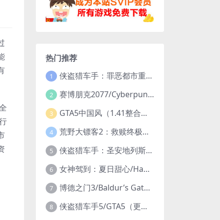
过
能
热门推荐
有
侠盗猎车手：罪恶都市重制版/Grand Theft Auto: Vice City – The Definitive Edition
1
赛博朋克2077/Cyberpunk 2077（更新v2.20全DLC）
2
全
GTA5中国风（1.41整合版1300辆真车+183位美女与英雄+200%存档）
3
行
荒野大镖客2：救赎终极版/大表哥2/Red Dead Redemption 2: Ultimate Edition（更新v1491.50终极版）
4
市
资
侠盗猎车手：圣安地列斯重制版/Grand Theft Auto: San Andreas – The Definitive Edition（更新v1.113.49697469）
5
女神驾到：夏日甜心/Happy Together（模拟器版-升级豪华终极珍藏版+全DLC）
6
博德之门3/Baldur’s Gate 3（更新v4.1.1.7209685）
7
侠盗猎车手5/GTA5（更新v1.70纯净版-内置修改器+通关存档）
8