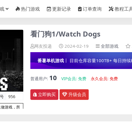
戏
热门游戏
更新记录
订单查询
教程工
看门狗1/Watch Dogs
网友投递
2024-02-19
全部游戏
番薯单机游戏
丨 目前仓库容量100TB+ 每日持续稳定
10
普通用户:
VIP会员:
免费
永久会员:
免费
立即购买
升级会员
编号
956
只做游戏，所